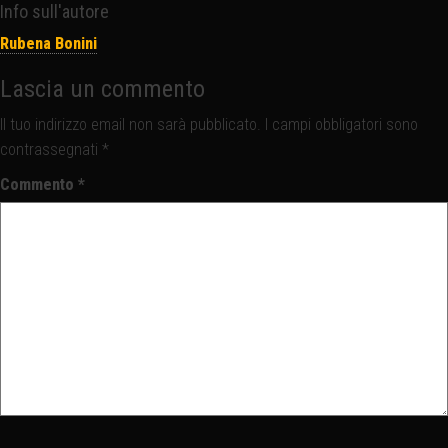
Info sull'autore
Rubena Bonini
Lascia un commento
Il tuo indirizzo email non sarà pubblicato.
I campi obbligatori sono
contrassegnati
*
Commento
*