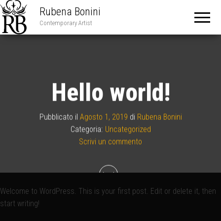
Rubena Bonini
Contemporary Artist
Hello world!
Pubblicato il
Agosto 1, 2019
di
Rubena Bonini
Categoria:
Uncategorized
Scrivi un commento
Welcome to WordPress. This is your first post. Edit or delete it, then
start writing!