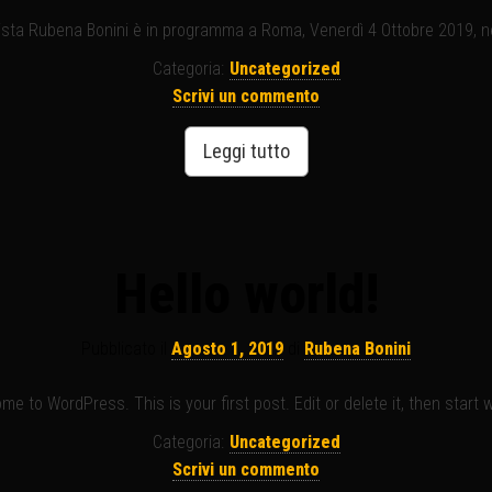
tista Rubena Bonini è in programma a Roma, Venerdì 4 Ottobre 2019, ne
Categoria:
Uncategorized
Scrivi un commento
Leggi tutto
Hello world!
Pubblicato il
Agosto 1, 2019
di
Rubena Bonini
e to WordPress. This is your first post. Edit or delete it, then start w
Categoria:
Uncategorized
Scrivi un commento