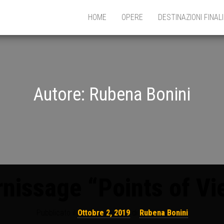
HOME
OPERE
DESTINAZIONI FINALI
Autore:
Rubena Bonini
rnissage “Points of Vi
Pubblicato il
Ottobre 2, 2019
di
Rubena Bonini